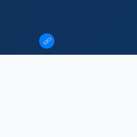
🔗
南昌大学篮球队名单
09欧冠切尔西vs巴萨
克劳斯vs魔裟斗
拜耳的球队
女排vs荷兰半决赛回放
赛程
什鲁斯球队
恒大 vs 川崎 赛事预告
2026赛季亚冠精英联赛所有相关赛事安排，涵盖小组赛、
淘汰赛及友谊赛